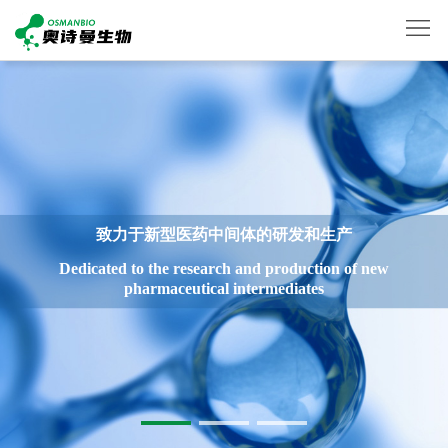
首
页
关
于
产
我
品
新
致力于新型医药中间体的研发和生产
们
展
闻
生
Dedicated to the research and production of new
pharmaceutical intermediates
示
动
产
联
态
设
系
English
备
我
们