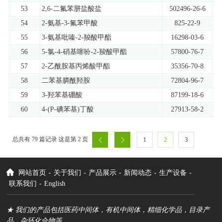
53
2,6-二氟苯肼盐酸盐
502496-26-6
54
2-氨基-3-氟苯甲酸
825-22-9
55
3-氨基吡嗪-2-羧酸甲酯
16298-03-6
56
5-氯-4-硝基噻吩-2-羧酸甲酯
57800-76-7
57
2-乙酰胺基丙烯酸甲酯
35356-70-8
58
二苯基膦酰羟胺
72804-96-7
59
3-羟苯基硼酸
87199-18-6
60
4-(P-碘苯基)丁酸
27913-58-2
总共有 79 篇记录 这是第 2 页
1
2
3
网站首页
-
关于我们
-
产品展示
-
新闻动态
-
生产设备
-
联系我们
-
English
★ 我们的产品包括医药中间体，有机中间体，精细化学品，目录产
品，杂环化合物等。