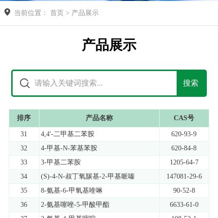
当前位置： 首页 > 产品展示
产品展示
排序
产品名称
CAS号
31
4,4'-二甲基二苯胺
620-93-9
32
4-甲基-N-苯基苯胺
620-84-8
33
3-甲基二苯胺
1205-64-7
34
(S)-4-N-叔丁氧羰基-2-甲基哌嗪
147081-29-6
35
8-氨基-6-甲氧基喹啉
90-52-8
36
2-氨基噻唑-5-甲酸甲酯
6633-61-0