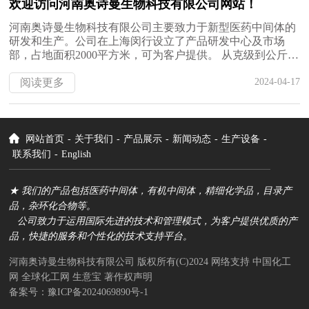
欢迎访问河南奥诗曼生物科技有限公司网站！
致力于运用国际先进的技术和管理模式，为客户提供优质...
河南奥诗曼生物科技有限公司主要致力于新型医药中间体的
研发和生产。公司在上海闵行设立了产品研发中心及市场
部，占地面积2000平方米，可为客户提供。 从克级到公斤级
数量的医药中间体定制服务； 有生产工艺流程先进的生产基
地，能完成从小试、中试到工业化生产，可为客户提供吨级
阅读更多
2024-04-17
数量的医药中间体产品服务。 我们的产品包括医药中间体，
有机中间体，精细化学品，目录产品，杂环化合物等。 公司
致力于运用国际先进的技术和管理模式，为...
网站首页
-
关于我们
-
产品展示
-
新闻动态
-
生产设备
-
联系我们
-
English
★ 我们的产品包括医药中间体，有机中间体，精细化学品，目录产
品，杂环化合物等。
公司致力于运用国际先进的技术和管理模式，为客户提供优质的产
品，快捷的服务和个性化的技术支持平台。
河南奥诗曼生物科技有限公司
版权所有(C)2024
网络支持
中国化工
网
全球化工网
生意宝
著作权声明
备案号：豫ICP备2024069890号-1