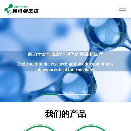
首
页
关
于
产
致力于新型医药中间体的研发和生产
我
Dedicated to the research and production of new
品
新
pharmaceutical intermediates
们
展
闻
生
示
动
产
联
态
设
系
English
我们的产品
备
我
们