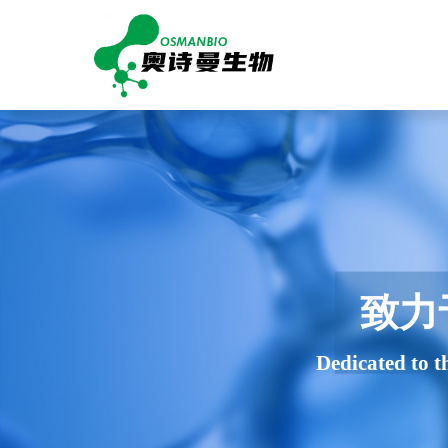
致力
Dedicated to t