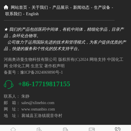
网站首页
-
关于我们
-
产品展示
-
新闻动态
-
生产设备
-
联系我们
-
English
★ 我们的产品包括医药中间体，有机中间体，精细化学品，目录产
品，杂环化合物等。
公司致力于运用国际先进的技术和管理模式，为客户提供优质的产
品，快捷的服务和个性化的技术支持平台。
河南奥诗曼生物科技有限公司
版权所有(C)2024
网络支持
中国化工
网
全球化工网
生意宝
著作权声明
备案号：豫ICP备2024069890号-1
+86-17719817155
联系人： 朱静
邮 箱：
sales@xlinebio.com
网 址：
www.osmanbio.com
地 址： 襄城县王洛镇观音寺村