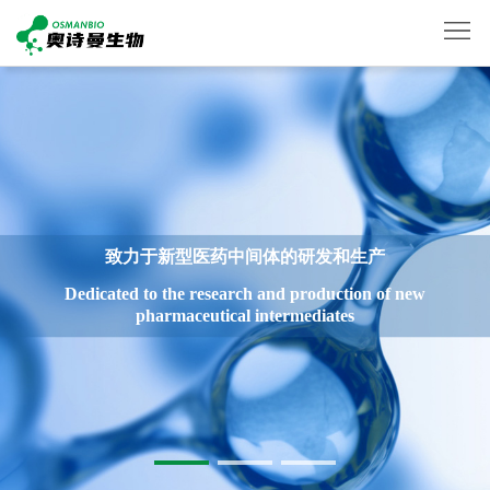
首
页
关
于
产
我
品
新
致力于新型医药中间体的研发和生产
们
展
闻
生
Dedicated to the research and production of new
pharmaceutical intermediates
示
动
产
联
态
设
系
English
备
我
们